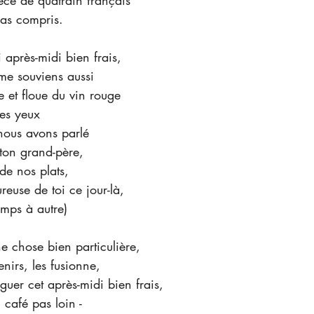
èce de quatrain français
pas compris.
 après-midi bien frais,
 me souviens aussi  
e et floue du vin rouge
es yeux 
t nous avons parlé
 ton grand-père,
de nos plats,
reuse de toi ce jour-là,
emps à autre)
ne chose bien particulière,
nirs, les fusionne,
nguer cet après-midi bien frais,
 café pas loin -