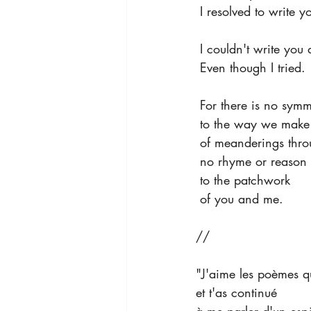
 I resolved to write 
 I couldn't write yo
 Even though I tried.
 For there is no sym
 to the way we make
 of meanderings throu
 no rhyme or reason
 to the patchwork
 of you and me.
//
"J'aime les poèmes qu
et t'as continué