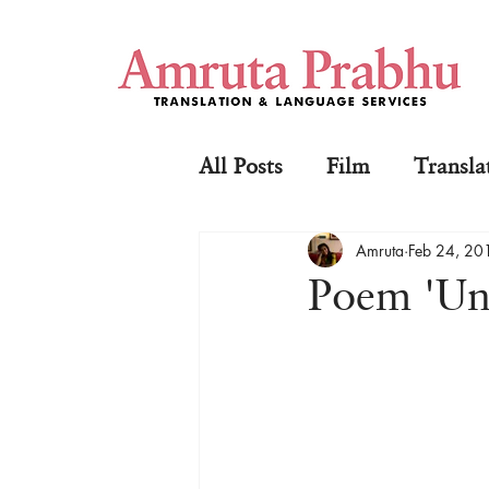
All Posts
Film
Transla
Amruta
Feb 24, 20
Poem 'Un