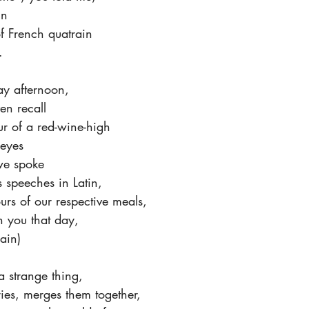
in
f French quatrain
.
day afternoon,
en recall
lur of a red-wine-high
 eyes
 we spoke
s speeches in Latin,
vours of our respective meals,
th you that day,
ain)
a strange thing,
ies, merges them together,