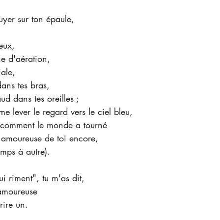
uyer sur ton épaule,
,
eux,
e d'aération,
ale,
ans tes bras,
aud dans tes oreilles ;
e lever le regard vers le ciel bleu,
r comment le monde a tourné 
é amoureuse de toi encore,
emps à autre).
i riment", tu m'as dit,
 amoureuse
rire un.