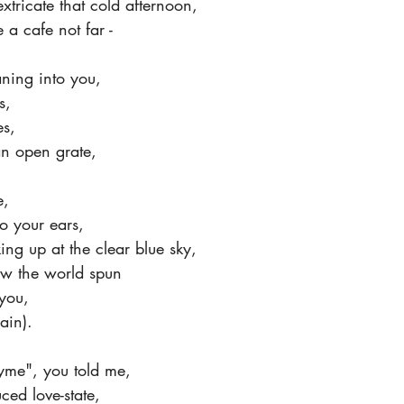
extricate that cold afternoon,
e a cafe not far -
aning into you,
s,
es,
n open grate,
,
e,
to your ears,
ing up at the clear blue sky,
how the world spun
 you,
ain).
rhyme", you told me,
ced love-state,