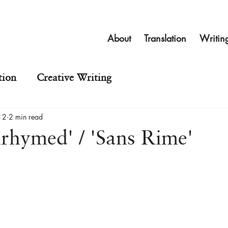
About
Translation
Writin
tion
Creative Writing
12
2 min read
rhymed' / 'Sans Rime'