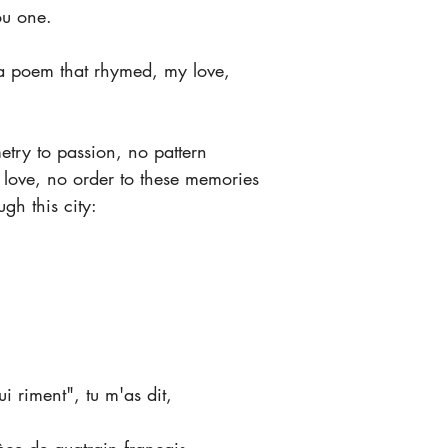
you one.
u a poem that rhymed, my love,
metry to passion, no pattern
 love, no order to these memories
gh this city:
i riment", tu m'as dit,