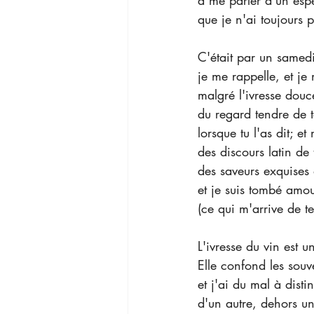
à me parler d'un esp
que je n'ai toujours 
C'était par un samedi
je me rappelle, et je
malgré l'ivresse douc
du regard tendre de t
lorsque tu l'as dit; e
des discours latin de
des saveurs exquises 
et je suis tombé amou
(ce qui m'arrive de t
L'ivresse du vin est u
Elle confond les souve
et j'ai du mal à disti
d'un autre, dehors un