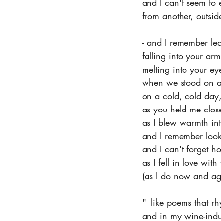
 and I can't seem to 
 from another, outsid
 - and I remember le
 falling into your arm
 melting into your ey
 when we stood on a
 on a cold, cold day
 as you held me clos
 as I blew warmth in
 and I remember look
 and I can't forget 
 as I fell in love with
 (as I do now and ag
 "I like poems that 
 and in my wine-indu