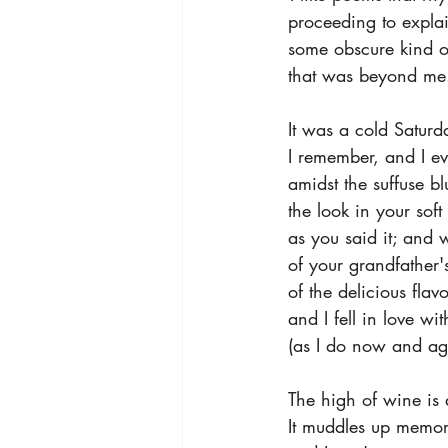
 proceeding to expla
 some obscure kind o
 that was beyond me
 It was a cold Satur
 I remember, and I ev
 amidst the suffuse b
 the look in your soft
 as you said it; and
 of your grandfather'
 of the delicious fla
 and I fell in love wi
 (as I do now and ag
 The high of wine is 
 It muddles up memor